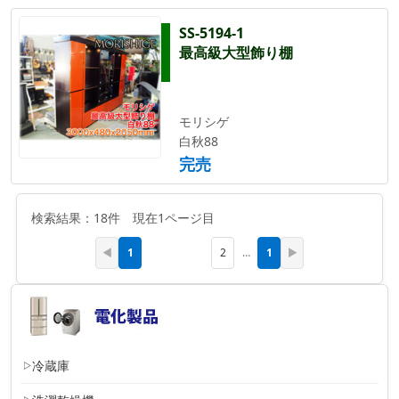
SS-5194-1
最高級大型飾り棚
モリシゲ
白秋88
完売
検索結果：18件 現在1ページ目
1
1
◀
2
…
▶
冷蔵庫