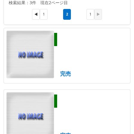
検索結果：3件 現在2ページ目
2
◀
1
1
▶
完売