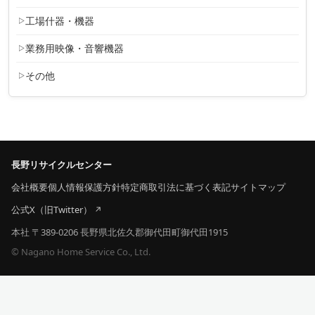
工場什器・機器
業務用映像・音響機器
その他
長野リサイクルセンター
会社概要
個人情報保護方針
特定商取引法に基づく表記
サイトマップ
公式X（旧Twitter）
本社 〒389-0206 長野県北佐久郡御代田町御代田1915
© Nagano Home Service Co., Ltd.