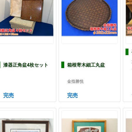
漆器正角盆4枚セット
箱根寄木細工丸盆
金指勝悦
完売
完売