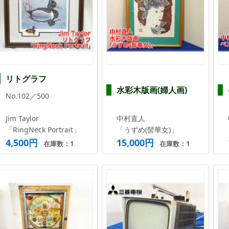
リトグラフ
水彩木版画(婦人画)
No.102／500
Jim Taylor
中村直人
「RingNeck Portrait」
「うずめ(髻華女)」
4,500円
15,000円
在庫数：1
在庫数：1