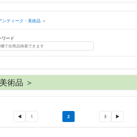
アンティーク・美術品
＞
ーワード
美術品 ＞
◀
1
2
3
▶