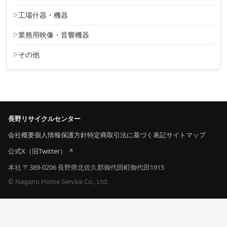
工場什器・機器
業務用映像・音響機器
その他
長野リサイクルセンター
会社概要
個人情報保護方針
特定商取引法に基づく表記
サイトマップ
公式X（旧Twitter）
本社 〒389-0206 長野県北佐久郡御代田町御代田1915
© Nagano Home Service Co., Ltd.