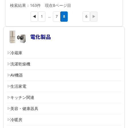
検索結果：163件 現在8ページ目
8
◀
1
…
7
6
▶
冷蔵庫
洗濯乾燥機
AV機器
生活家電
キッチン関連
美容・健康器具
冷暖房