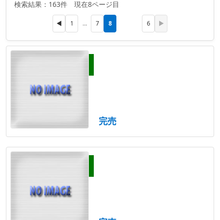
検索結果：163件 現在8ページ目
8
◀
1
…
7
6
▶
完売