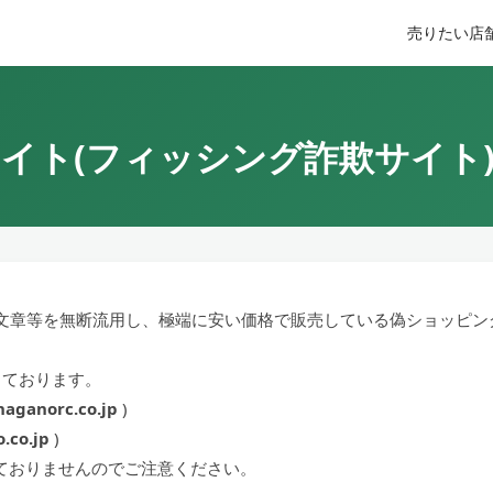
売りたい
店
イト(フィッシング詐欺サイト
像や文章等を無断流用し、極端に安い価格で販売している偽ショッピ
っております。
naganorc.co.jp
)
.co.jp
)
ておりませんのでご注意ください。