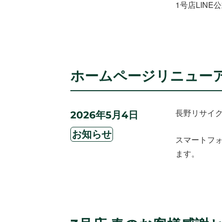
1号店LIN
ホームページリニュー
長野リサイ
投
2026年5月4日
稿
カ
日:
お知らせ
スマートフ
テ
ます。
ゴ
リ
ー