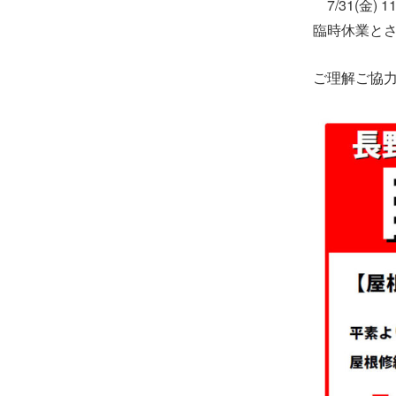
7/31(金) 
ー
臨時休業と
ご理解ご協