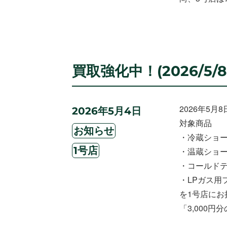
買取強化中！(2026/5/8～
2026年5月
投
2026年5月4日
稿
対象商品
カ
日:
お知らせ
・冷蔵ショ
テ
タ
ゴ
1号店
・温蔵ショ
グ
リ
・コールド
ー
・LPガス用
を1号店にお
「3,000