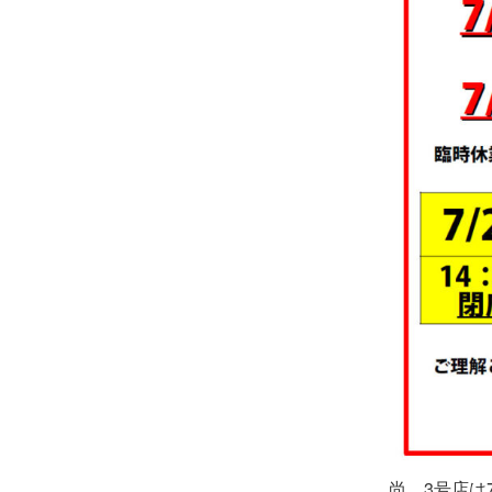
尚、3号店は7