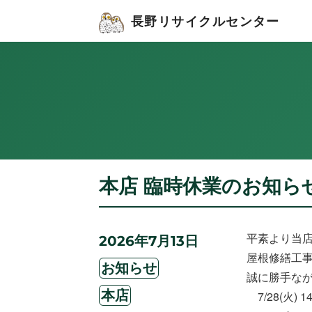
長野リサイクルセンター
本店 臨時休業のお知ら
平素より当
投
2026年7月13日
稿
屋根修繕工
カ
日:
お知らせ
誠に勝手な
テ
タ
ゴ
本店
7/28(火) 
グ
リ