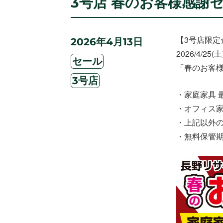
3号店 春のお客様感謝セール(
【3号店限定
投
2026年4月13日
稿
2026/4/25
カ
日:
セール
「春のお客
テ
タ
ゴ
3号店
グ
リ
・家庭家具 最
ー
・オフィス家具
・上記以外の
・無料保管期