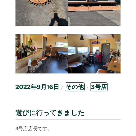
投
カ
タ
2022年9月16日
その他
3号店
稿
テ
グ
日:
ゴ
リ
ー
遊びに行ってきました
3号店店長です。