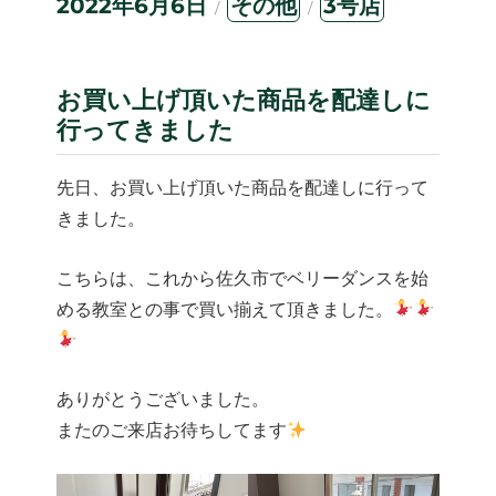
2022年6月6日
その他
3号店
稿
テ
グ
日:
ゴ
リ
ー
お買い上げ頂いた商品を配達しに
行ってきました
先日、お買い上げ頂いた商品を配達しに行って
きました。
こちらは、これから佐久市でベリーダンスを始
める教室との事で買い揃えて頂きました。
ありがとうございました。
またのご来店お待ちしてます