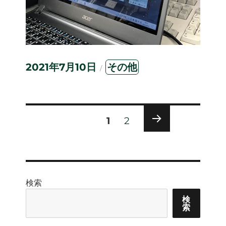
投
カ
2021年7月10日
その他
稿
テ
日:
ゴ
リ
ー
投
固
固定ページ
1
2
定
稿
次の
ペ
ペー
ー
ジ
ジ
の
ペ
検索
検
ー
索