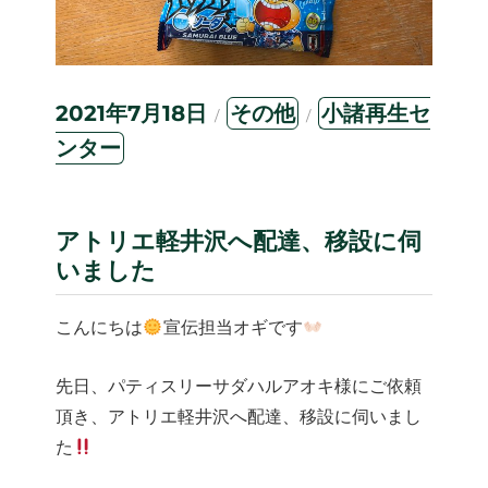
投
カ
タ
2021年7月18日
その他
小諸再生セ
稿
テ
グ
ンター
日:
ゴ
リ
ー
アトリエ軽井沢へ配達、移設に伺
いました
こんにちは
宣伝担当オギです
先日、パティスリーサダハルアオキ様にご依頼
頂き、アトリエ軽井沢へ配達、移設に伺いまし
た