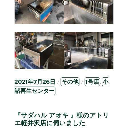
投
カ
タ
2021年7月26日
その他
1号店
小
,
稿
テ
グ
諸再生センター
日:
ゴ
リ
ー
『サダハル アオキ 』様のアトリ
エ軽井沢店に伺いました