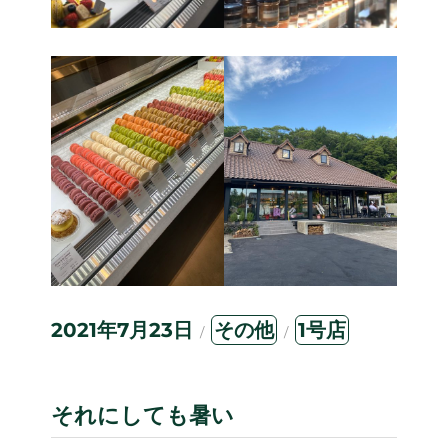
投
カ
タ
2021年7月23日
その他
1号店
稿
テ
グ
日:
ゴ
リ
ー
それにしても暑い