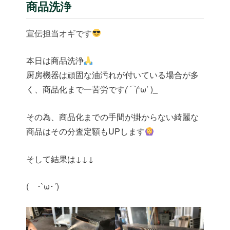
ー
商品洗浄
宣伝担当オギです
本日は商品洗浄
厨房機器は頑固な油汚れが付いている場合が多
く、商品化まで一苦労です
(⌒(
‘ω’ )_
その為、商品化までの手間が掛からない綺麗な
商品はその分査定額もUPします
そして結果は↓↓↓
( ･`ω･´)