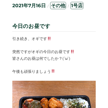
投
カ
タ
2021年7月16日
その他
1号店
稿
テ
グ
日:
ゴ
リ
ー
今日のお昼です
引き続き、オギです
突然ですがオギの今日のお昼です
皆さんのお昼は何でしたか？(´ω`)
午後も頑張りましょう