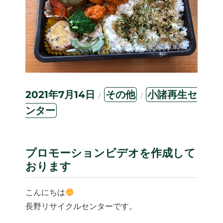
投
カ
タ
2021年7月14日
その他
小諸再生セ
稿
テ
グ
ンター
日:
ゴ
リ
ー
プロモーションビデオを作成して
おります
こんにちは
長野リサイクルセンターです。