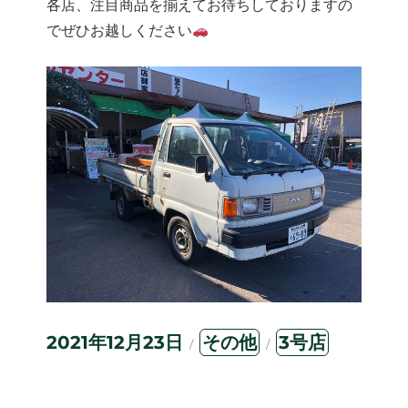
各店、注目商品を揃えてお待ちしておりますの
でぜひお越しください
投
カ
タ
2021年12月23日
その他
3号店
稿
テ
グ
日:
ゴ
リ