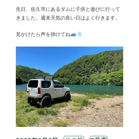
先日、佐久市にあるダムに子供と遊びに行って
きました。週末天気の良い日はよく行きます。
見かけたら声を掛けてね
投
カ
タ