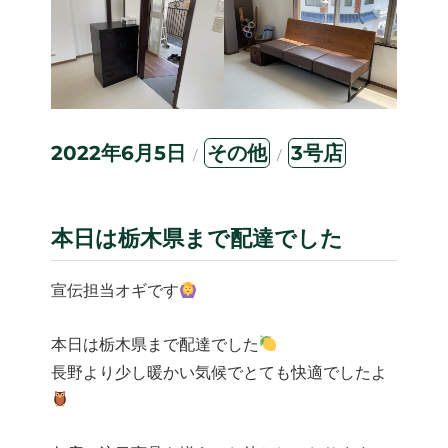
投
カ
タ
2022年6月5日
その他
3号店
稿
テ
グ
日:
ゴ
リ
ー
本日は栃木県まで配達でした
宣伝担当オギです
本日は栃木県まで配達でした
長野より少し暖かい気候でとても快適でしたよ