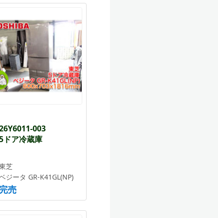
26Y6011-003
5ドア冷蔵庫
東芝
ベジータ GR-K41GL(NP)
完売