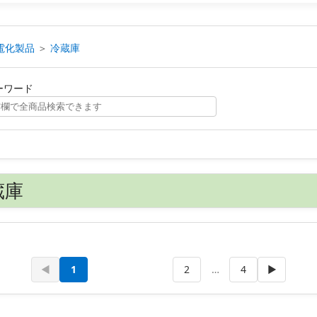
電化製品
＞
冷蔵庫
ーワード
蔵庫
◀
1
2
…
4
▶