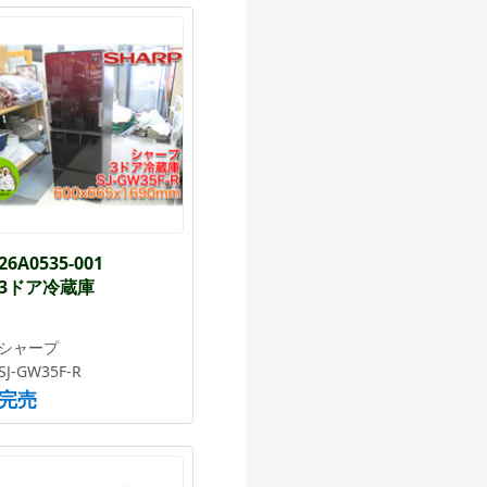
26A0535-001
3ドア冷蔵庫
シャープ
SJ-GW35F-R
完売