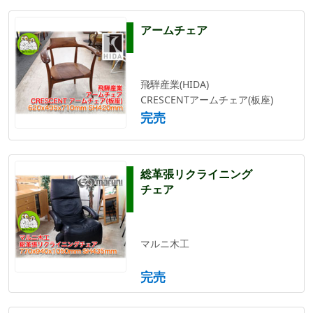
アームチェア
飛騨産業(HIDA)
CRESCENTアームチェア(板座)
完売
総革張リクライニング
チェア
マルニ木工
完売