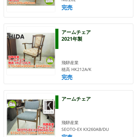
完売
アームチェア
2021年製
飛騨産業
穂高 HK212A/K
完売
アームチェア
飛騨産業
SEOTO-EX KX260AB/DU
完売