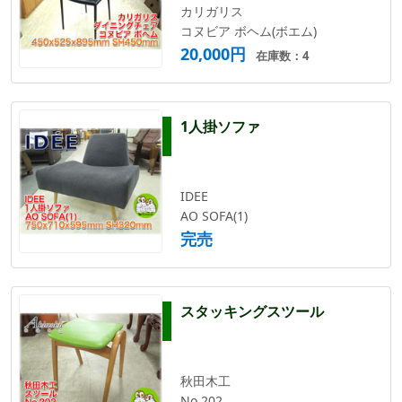
カリガリス
コヌビア ボヘム(ボエム)
20,000円
在庫数：4
1人掛ソファ
IDEE
AO SOFA(1)
完売
スタッキングスツール
秋田木工
No.202