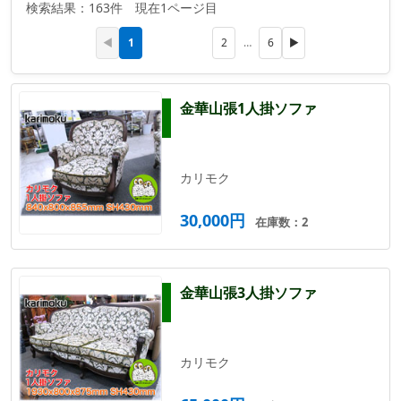
検索結果：163件 現在1ページ目
1
◀
2
…
6
▶
金華山張1人掛ソファ
カリモク
30,000円
在庫数：2
金華山張3人掛ソファ
カリモク