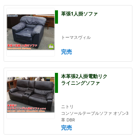
革張1人掛ソファ
トーマスヴィル
完売
本革張2人掛電動リク
ライニングソファ
ニトリ
コンソールテーブルソファ オゾン3
革 DBR
完売