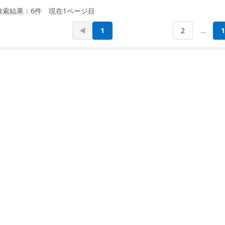
検索結果：6件 現在1ページ目
◀
1
2
…
1