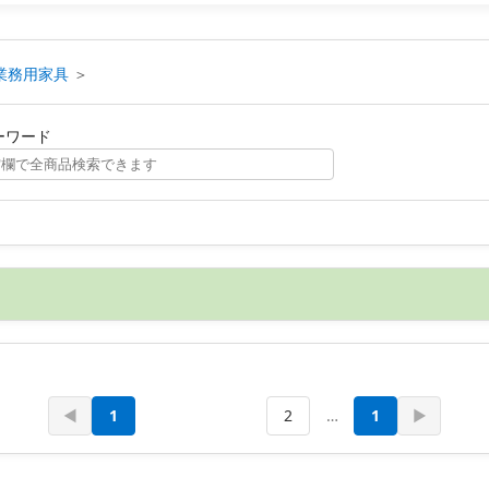
業務用家具
＞
ーワード
◀
1
2
…
1
▶