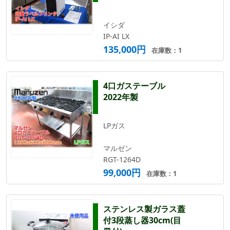
イシダ
IP-AI LX
135,000円
在庫数：1
4口ガステーブル
2022年製
LPガス
マルゼン
RGT-1264D
99,000円
在庫数：1
ステンレス製ガラス蓋
付3段蒸し器30cm(目