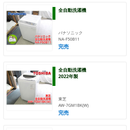
全自動洗濯機
パナソニック
NA-F50B11
完売
全自動洗濯機
2022年製
東芝
AW-7GM1BK(W)
完売