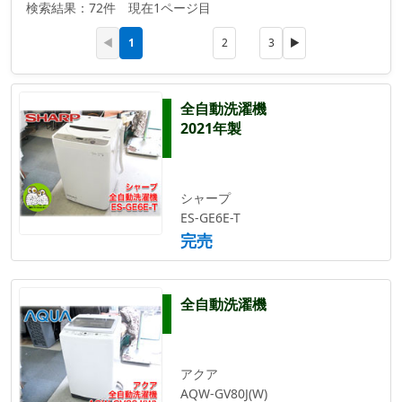
検索結果：72件 現在1ページ目
1
◀
2
3
▶
全自動洗濯機
2021年製
シャープ
ES-GE6E-T
完売
全自動洗濯機
アクア
AQW-GV80J(W)