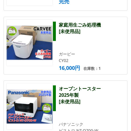
完売
家庭用生ごみ処理機
[未使用品]
ガービー
CY02
16,000円
在庫数：1
オーブントースター
2025年製
[未使用品]
パナソニック
ビストロ NT-D700-W