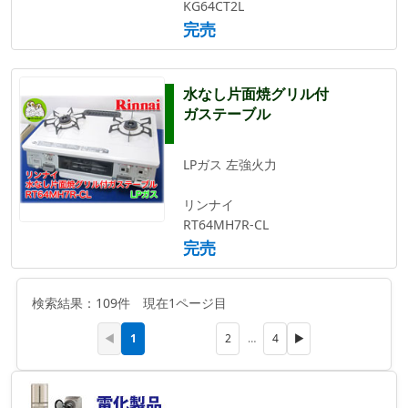
KG64CT2L
完売
水なし片面焼グリル付
ガステーブル
LPガス 左強火力
リンナイ
RT64MH7R-CL
完売
検索結果：109件 現在1ページ目
1
◀
2
…
4
▶