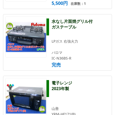
5,500円
在庫数：1
水なし片面焼グリル付
ガステーブル
LPガス 右強火力
パロマ
IC-N36BS-R
完売
電子レンジ
2023年製
山善
YRM-HF171(B)