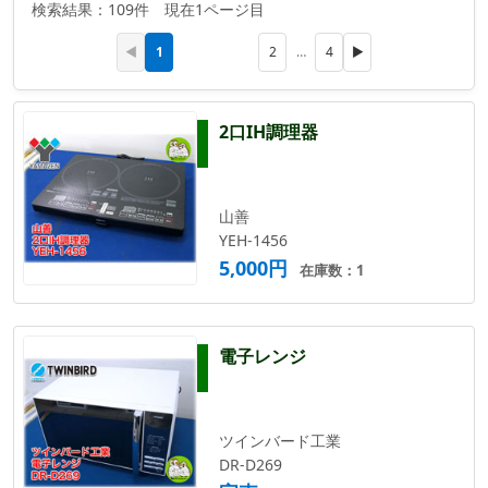
検索結果：109件 現在1ページ目
1
◀
2
…
4
▶
2口IH調理器
山善
YEH-1456
5,000円
在庫数：1
電子レンジ
ツインバード工業
DR-D269