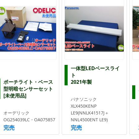
一体型LEDベースライ
ト
ポーチライト・ベース
2021年製
型明暗センサーセット
[未使用品]
パナソニック
XLX450KENP
オーデリック
LE9(NNLK41517J＋
OG254039LC・OA075857
NNL4500ENT LE9)
完売
完売