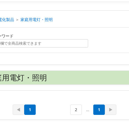
電化製品
＞
家庭用電灯・照明
ーワード
庭用電灯・照明
◀
1
2
…
1
▶