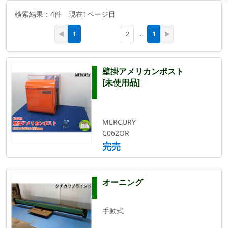
検索結果：4件 現在1ページ目
1
1
◀
2
…
▶
壁掛アメリカンポスト
[未使用品]
MERCURY
C062OR
完売
オーニング
手動式