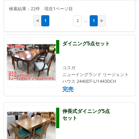
検索結果：22件 現在1ページ目
1
1
◀
2
…
▶
ダイニング5点セット
コスガ
ニューイングランド リージェント
ハウス 2440DT-L/1443DCH
完売
伸長式ダイニング5点
セット