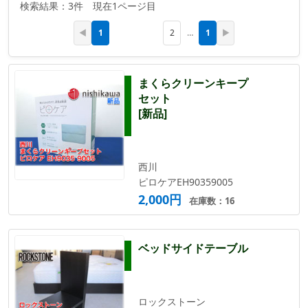
検索結果：3件 現在1ページ目
1
1
◀
2
…
▶
まくらクリーンキープ
セット
[新品]
西川
ピロケアEH90359005
2,000円
在庫数：16
ベッドサイドテーブル
ロックストーン