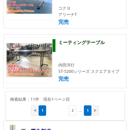
コクヨ
アリーナT
完売
ミーティングテーブル
内田洋行
ST-5200シリーズ スクエアタイプ
完売
検索結果：11件 現在1ページ目
1
1
◀
2
…
▶