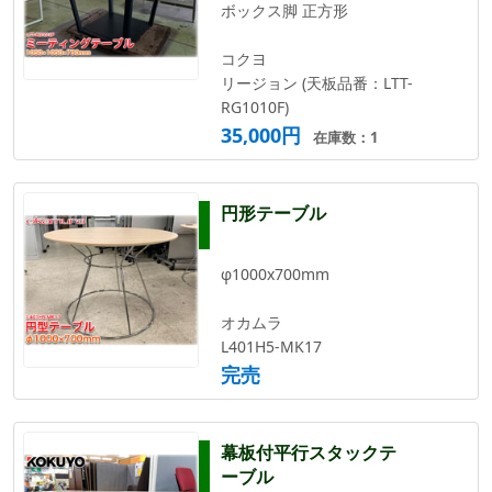
ボックス脚 正方形
コクヨ
リージョン (天板品番：LTT-
RG1010F)
35,000円
在庫数：1
円形テーブル
φ1000x700mm
オカムラ
L401H5-MK17
完売
幕板付平行スタックテ
ーブル