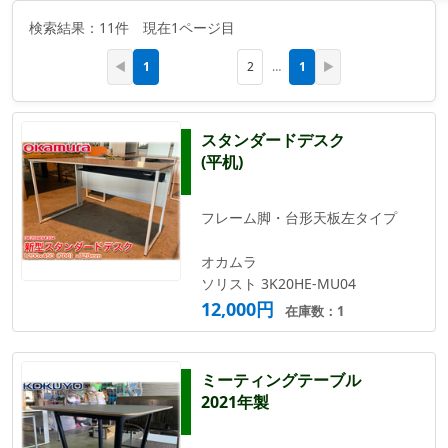
検索結果：11件 現在1ページ目
1
1
◀
2
…
▶
スタンダードデスク
(平机)
フレーム脚・台形天板左タイプ
オカムラ
ソリスト 3K20HE-MU04
12,000円
在庫数：1
ミーティングテーブル
2021年製