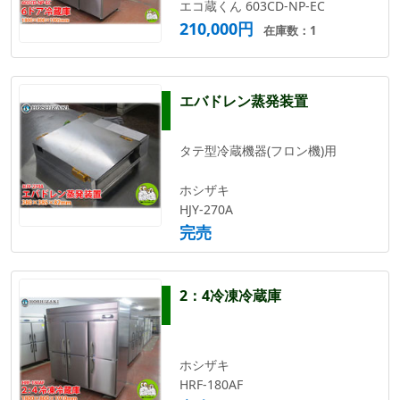
エコ蔵くん 603CD-NP-EC
210,000円
在庫数：1
エバドレン蒸発装置
タテ型冷蔵機器(フロン機)用
ホシザキ
HJY-270A
完売
2：4冷凍冷蔵庫
ホシザキ
HRF-180AF