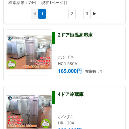
検索結果：74件 現在1ページ目
1
◀
2
3
▶
2ドア恒温高湿庫
ホシザキ
HCR-63CA
165,000円
在庫数：1
4ドア冷蔵庫
ホシザキ
HR-120A