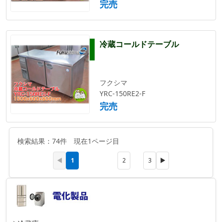
完売
冷蔵コールドテーブル
フクシマ
YRC-150RE2-F
完売
検索結果：74件 現在1ページ目
1
◀
2
3
▶