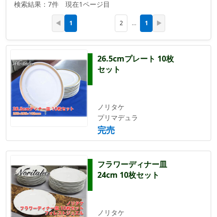
検索結果：7件 現在1ページ目
1
1
◀
2
…
▶
26.5cmプレート 10枚
セット
ノリタケ
プリマデュラ
完売
フラワーディナー皿
24cm 10枚セット
ノリタケ