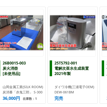
26B0015-003
25T5792-001
炭火消壺
電解次亜水生成装置
[未使用品]
2021年製
山岡金属工業(SILK ROOM)
ダイワ冷機(三浦電子OEM)
炭消番「赤鬼三郎」 S-300
DEW-061BM
36,000円
完売
在庫数：1