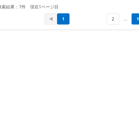
検索結果：7件 現在1ページ目
◀
1
2
…
1