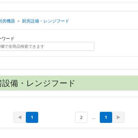
厨房機器
＞
厨房設備・レンジフード
ーワード
厨房設備・レンジフード
◀
1
2
…
1
▶