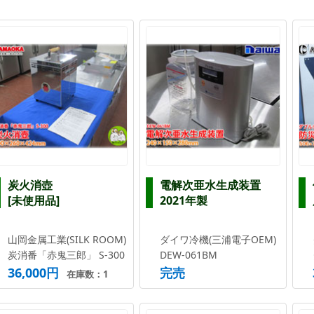
炭火消壺
電解次亜水生成装置
[未使用品]
2021年製
山岡金属工業(SILK ROOM)
ダイワ冷機(三浦電子OEM)
炭消番「赤鬼三郎」 S-300
DEW-061BM
36,000円
完売
在庫数：1