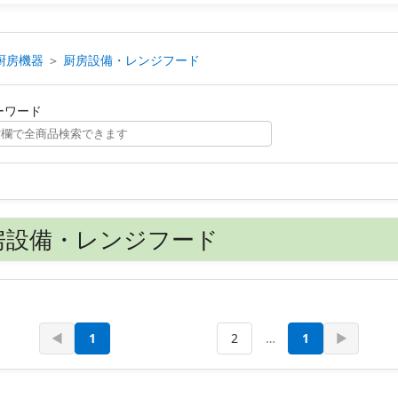
厨房機器
＞
厨房設備・レンジフード
ーワード
厨房設備・レンジフード
◀
1
2
…
1
▶