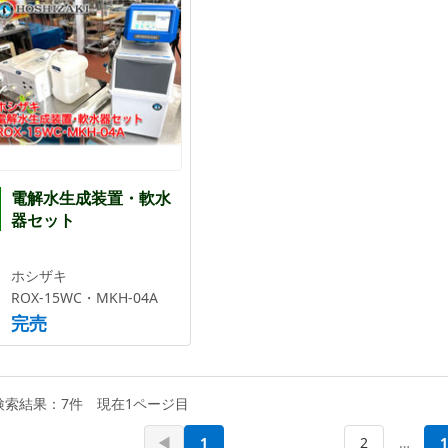
電解水生成装置・軟水
器セット
ホシザキ
ROX-15WC・MKH-04A
完売
検索結果：7件 現在1ページ目
◀
1
2
…
1