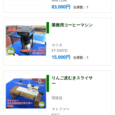
MM120A
83,000円
在庫数：1
業務用コーヒーマシン
カリタ
ET-550TD
15,000円
在庫数：1
りんご皮むきスライサ
ー
現状品
マトファー
KALI