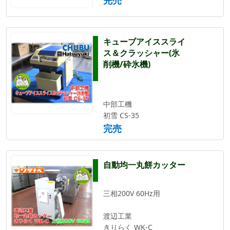
キューブアイススライ
ス＆クラッシャー(氷
削機/砕氷機)
中部工機
初雪 CS-35
完売
自動均一丸餅カッター
三相200V 60Hz用
渡辺工業
きりらく WK-C