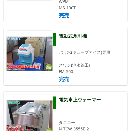
WPM
MS-130T
完売
電動式氷削機
バラ氷(キューブアイス)専用
スワン(池永鉄工)
FM-500
完売
電気卓上ウォーマー
タニコー
N-TCW-3555E-2