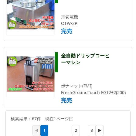
押切電機
OTW-2P
完売
全自動ドリップコーヒ
ーマシン
ボナマット(FMI)
FreshGroundTouch FGT2+2(200)
完売
検索結果：67件 現在1ページ目
1
◀
2
3
▶