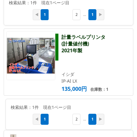
検索結果：1件 現在1ページ目
1
1
◀
2
…
▶
計量ラベルプリンタ
(計量値付機)
2021年製
イシダ
IP-AI LX
135,000円
在庫数：1
検索結果：1件 現在1ページ目
1
1
◀
2
…
▶