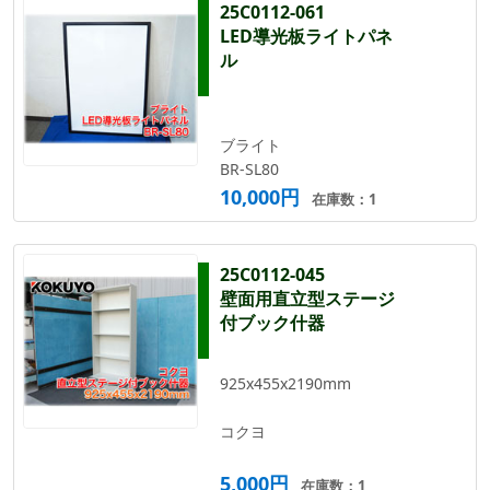
25C0112-061
LED導光板ライトパネ
ル
ブライト
BR-SL80
10,000円
在庫数：1
25C0112-045
壁面用直立型ステージ
付ブック什器
925x455x2190mm
コクヨ
5,000円
在庫数：1