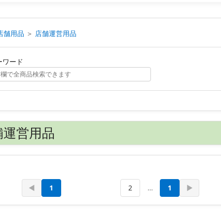
店舗用品
＞
店舗運営用品
ーワード
舗運営用品
◀
1
2
…
1
▶