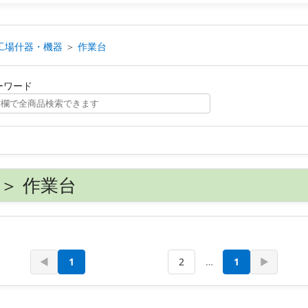
工場什器・機器
＞
作業台
ーワード
＞ 作業台
◀
1
2
…
1
▶