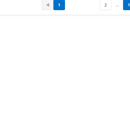
◀
1
2
…
1