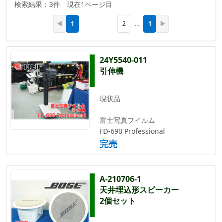
検索結果：3件 現在1ページ目
1
1
◀
2
…
▶
24Y5540-011
引伸機
現状品
富士写真フイルム
FD-690 Professional
完売
A-210706-1
天井埋込形スピーカー
2個セット