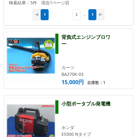
検索結果：5件 現在1ページ目
1
1
◀
2
…
▶
背負式エンジンブロワ
ー
カーツ
BA270K-03
15,000円
在庫数：1
小型ポータブル発電機
ホンダ
EX300 Nタイプ