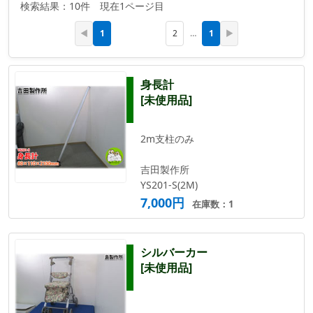
検索結果：10件 現在1ページ目
1
1
◀
2
…
▶
身長計
[未使用品]
2m支柱のみ
吉田製作所
YS201-S(2M)
7,000円
在庫数：1
シルバーカー
[未使用品]