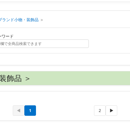
ブランド小物・装飾品
＞
ーワード
装飾品 ＞
◀
1
2
▶