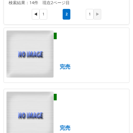
検索結果：14件 現在2ページ目
2
◀
1
1
▶
完売
完売