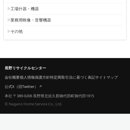
工場什器・機器
業務用映像・音響機器
その他
長野リサイクルセンター
会社概要
個人情報保護方針
特定商取引法に基づく表記
サイトマップ
公式X（旧Twitter）
本社 〒389-0206 長野県北佐久郡御代田町御代田1915
© Nagano Home Service Co., Ltd.