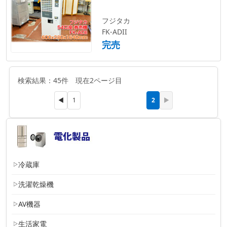
フジタカ
FK-ADII
完売
検索結果：45件 現在2ページ目
2
◀
1
▶
冷蔵庫
洗濯乾燥機
AV機器
生活家電