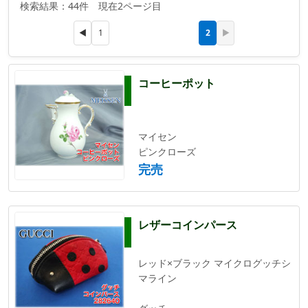
検索結果：44件 現在2ページ目
2
◀
1
▶
コーヒーポット
マイセン
ピンクローズ
完売
レザーコインパース
レッド×ブラック マイクログッチシ
マライン