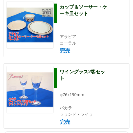
カップ＆ソーサー・ケ
ーキ皿セット
アラビア
コーラル
完売
ワイングラス2客セッ
ト
φ76x190mm
バカラ
ラランド・ライラ
完売