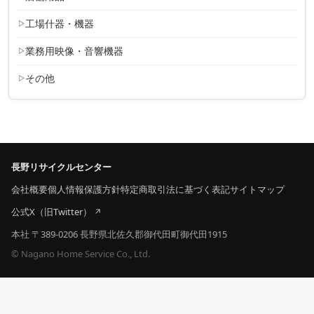
工場什器・機器
業務用映像・音響機器
その他
長野リサイクルセンター
会社概要
個人情報保護方針
特定商取引法に基づく表記
サイトマップ
公式X（旧Twitter）
本社 〒389-0206 長野県北佐久郡御代田町御代田1915
© Nagano Home Service Co., Ltd.