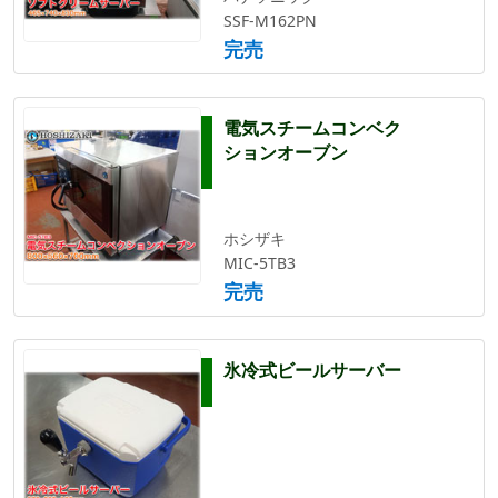
SSF-M162PN
完売
電気スチームコンベク
ションオーブン
ホシザキ
MIC-5TB3
完売
氷冷式ビールサーバー