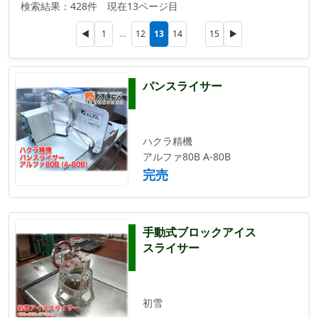
検索結果：428件 現在13ページ目
13
◀
1
…
12
14
15
▶
パンスライサー
ハクラ精機
アルファ80B A-80B
完売
手動式ブロックアイス
スライサー
初雪