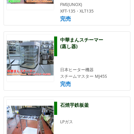
FMI(UNOX)
XFT-135・XLT135
完売
中華まんスチーマー
(蒸し器)
日本ヒーター機器
スチームマスター MJ45S
完売
石焼芋鉄板釜
LPガス