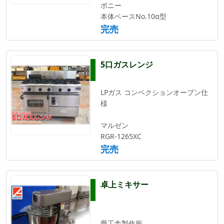
ボニー
本体ベースNo.10α型
完売
5口ガスレンジ
LPガス コンベクションオーブン仕
様
マルゼン
RGR-1265XC
完売
卓上ミキサー
愛工舎製作所