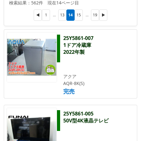
検索結果：562件 現在14ページ目
14
◀
1
…
13
15
…
19
▶
25Y5861-007
1ドア冷蔵庫
2022年製
アクア
AQR-8K(S)
完売
25Y5861-005
50V型4K液晶テレビ