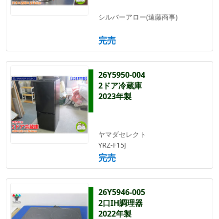
シルバーアロー(遠藤商事)
完売
26Y5950-004
2ドア冷蔵庫
2023年製
ヤマダセレクト
YRZ-F15J
完売
26Y5946-005
2口IH調理器
2022年製