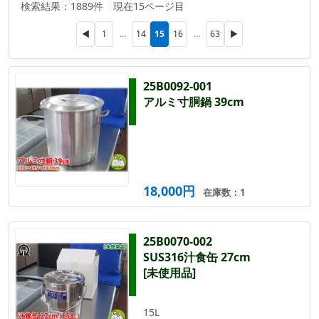
検索結果：1889件 現在15ページ目
15
◀
1
…
14
16
…
63
▶
25B0092-001
アルミ寸胴鍋 39cm
18,000円
在庫数：1
25B0070-002
SUS316汁食缶 27cm
[未使用品]
15L