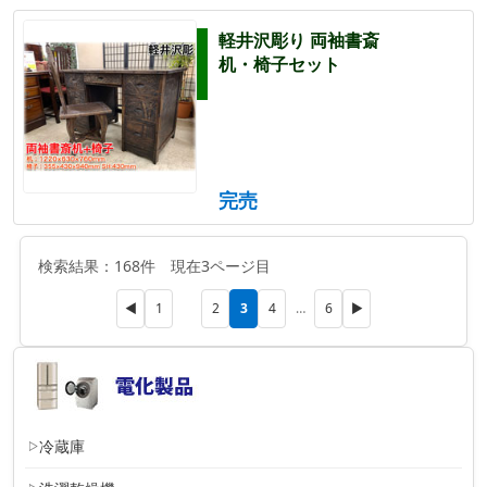
軽井沢彫り 両袖書斎
机・椅子セット
完売
検索結果：168件 現在3ページ目
3
◀
1
2
4
…
6
▶
冷蔵庫