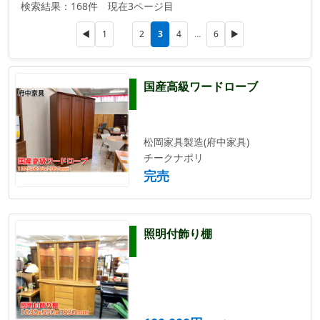
検索結果：168件 現在3ページ目
3
◀
1
2
4
…
6
▶
国産高級ワードローブ
松岡家具製造(府中家具)
チークナポリ
完売
照明付飾り棚