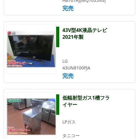
HB701AJ(MQ7035XG)
完売
43V型4K液晶テレビ
2021年製
LG
43UN8100PJA
完売
低輻射型ガス1槽フラ
イヤー
LPガス
タニコー