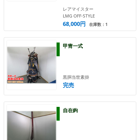
レアマイスター
LMG OFF-STYLE
68,000円
在庫数：1
甲冑一式
黒胴当世素掛
完売
自在鉤