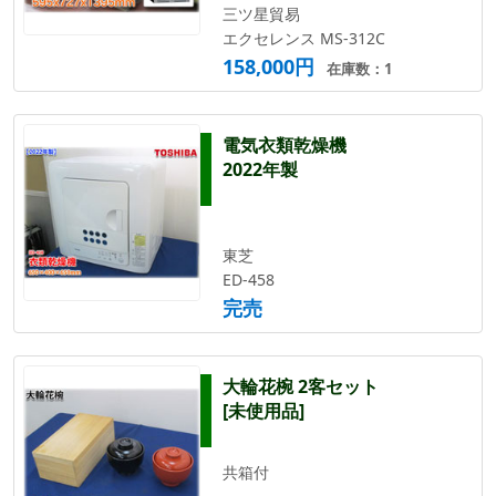
三ツ星貿易
エクセレンス MS-312C
158,000円
在庫数：1
電気衣類乾燥機
2022年製
東芝
ED-458
完売
大輪花椀 2客セット
[未使用品]
共箱付