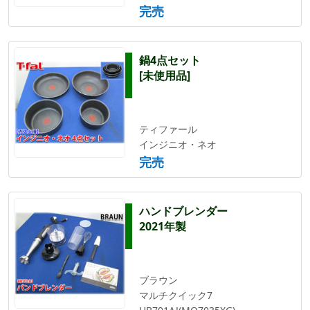
完売
鍋4点セット
[未使用品]
ティファール
インジニオ・ネオ
完売
ハンドブレンダー
2021年製
ブラウン
マルチクイック7