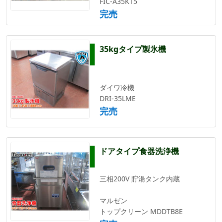
FIC-A35KT5
完売
35kgタイプ製氷機
ダイワ冷機
DRI-35LME
完売
ドアタイプ食器洗浄機
三相200V 貯湯タンク内蔵
マルゼン
トップクリーン MDDTB8E