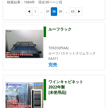
検索結果：1884件 現在38ページ目
38
◀
1
…
37
39
…
63
▶
ルーフラック
TERZO(PIAA)
ルーフバスケットスリムラック
EA311
完売
ワインキャビネット
2022年製
[未使用品]