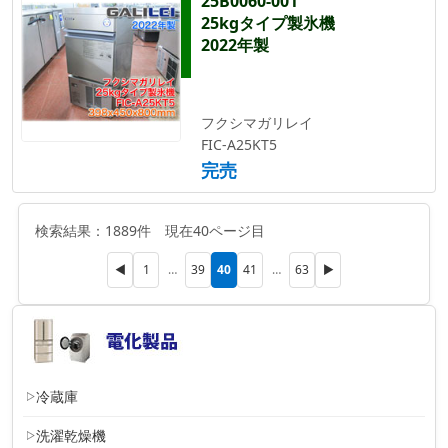
25B0060-001
25kgタイプ製氷機
2022年製
フクシマガリレイ
FIC-A25KT5
完売
検索結果：1889件 現在40ページ目
40
◀
1
…
39
41
…
63
▶
冷蔵庫
洗濯乾燥機