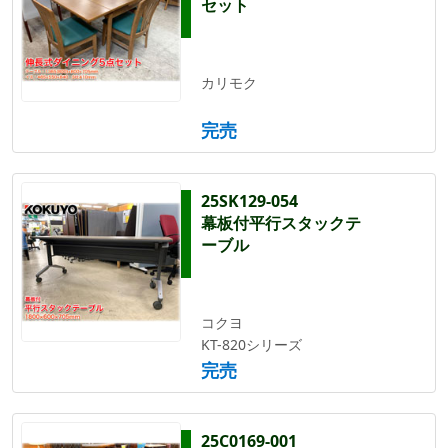
セット
カリモク
完売
25SK129-054
幕板付平行スタックテ
ーブル
コクヨ
KT-820シリーズ
完売
25C0169-001