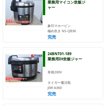
業務用マイコン炊飯ジ
ャー
象印マホービン
極め炊き NS-QB36
完売
24BNT01-189
業務用IH炊飯ジャー
単相200V
タイガー魔法瓶
JIW-A360
完売