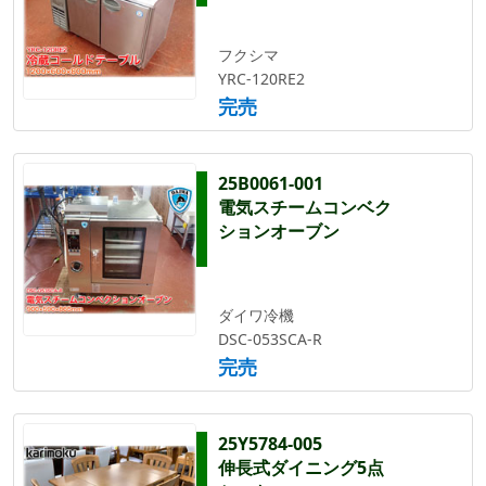
フクシマ
YRC-120RE2
完売
25B0061-001
電気スチームコンベク
ションオーブン
ダイワ冷機
DSC-053SCA-R
完売
25Y5784-005
伸長式ダイニング5点