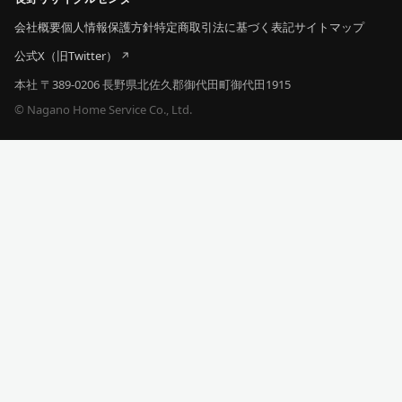
会社概要
個人情報保護方針
特定商取引法に基づく表記
サイトマップ
公式X（旧Twitter）
本社 〒389-0206 長野県北佐久郡御代田町御代田1915
© Nagano Home Service Co., Ltd.