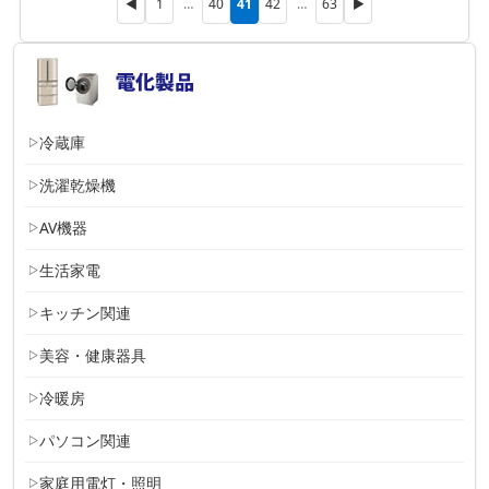
41
◀
1
…
40
42
…
63
▶
冷蔵庫
洗濯乾燥機
AV機器
生活家電
キッチン関連
美容・健康器具
冷暖房
パソコン関連
家庭用電灯・照明