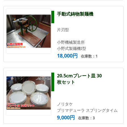
手動式鋳物製麺機
片刃型
小野機械製造所
小野式製麺機I型
18,000円
在庫数：1
20.5cmプレート皿 30
枚セット
ノリタケ
プリマデューラ スプリングタイム
9,000円
在庫数：3