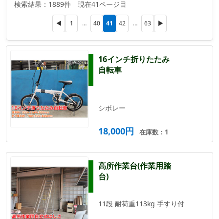
検索結果：1889件 現在41ページ目
41
◀
1
…
40
42
…
63
▶
16インチ折りたたみ
自転車
シボレー
18,000円
在庫数：1
高所作業台(作業用踏
台)
11段 耐荷重113kg 手すり付