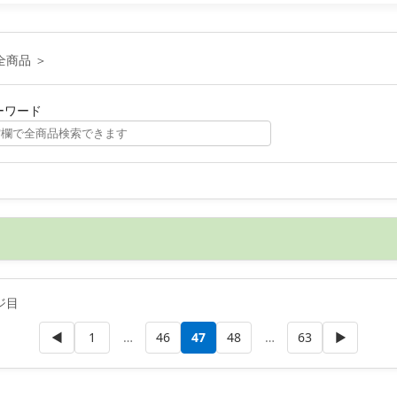
全商品 ＞
ーワード
ジ目
◀
1
…
46
47
48
…
63
▶