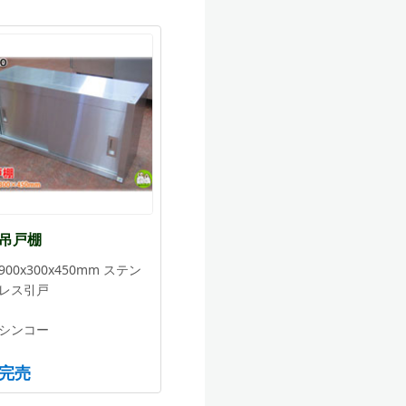
吊戸棚
900x300x450mm ステン
レス引戸
シンコー
完売