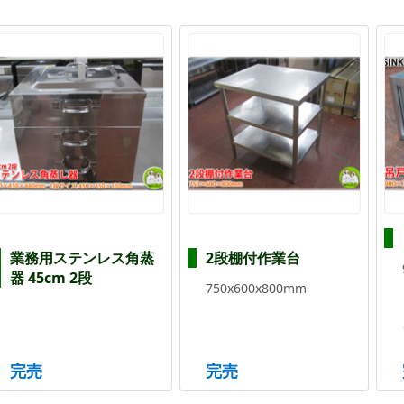
業務用ステンレス角蒸
2段棚付作業台
器 45cm 2段
750x600x800mm
完売
完売