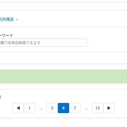
厨房機器
＞
ーワード
目
◀
1
…
5
6
7
…
15
▶