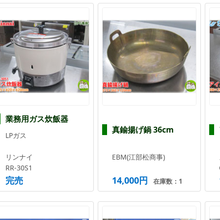
業務用ガス炊飯器
真鍮揚げ鍋 36cm
LPガス
リンナイ
EBM(江部松商事)
RR-30S1
完売
14,000円
在庫数：1