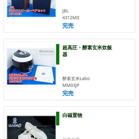
JBL
4312MII
完売
超高圧・酵素玄米炊飯
器
酵素玄米Labo
MM03JP
完売
白磁置物