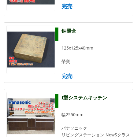
完売
銅墨盒
125x125x40mm
榮寶
完売
I型システムキッチン
幅2550mm
パナソニック
リビングステーション NewSクラス