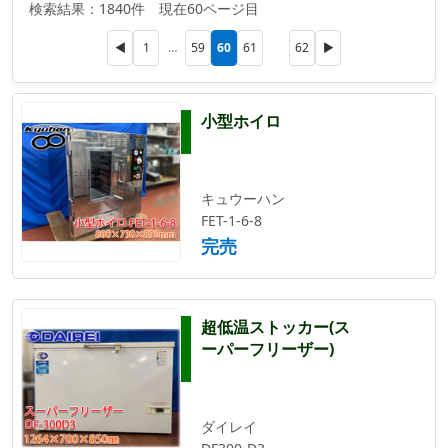
検索結果：1840件 現在60ページ目
60
◀
1
…
59
61
62
▶
小型ホイロ
キュウーハン
FET-1-6-8
完売
超低温ストッカー(ス
ーパーフリーザー)
ダイレイ