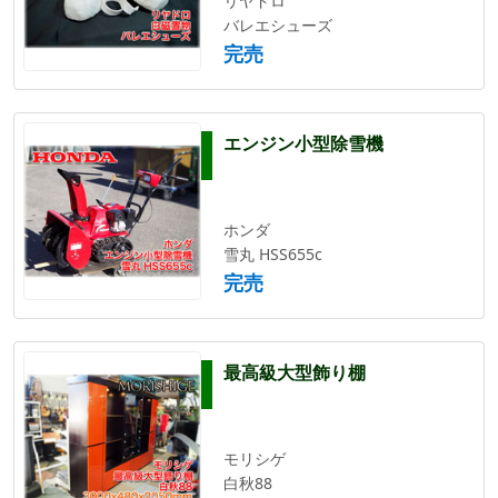
リヤドロ
バレエシューズ
完売
エンジン小型除雪機
ホンダ
雪丸 HSS655c
完売
最高級大型飾り棚
モリシゲ
白秋88