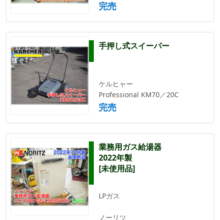
完売
手押し式スイーパー
ケルヒャー
Professional KM70／20C
完売
業務用ガス給湯器
2022年製
[未使用品]
LPガス
ノーリツ