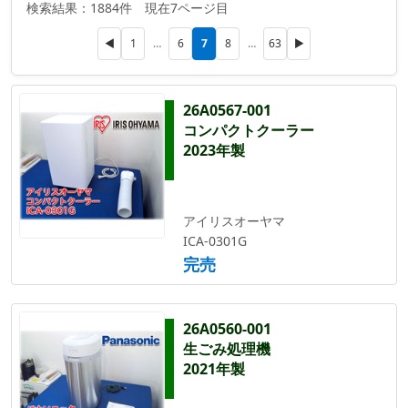
検索結果：1884件 現在7ページ目
7
◀
1
…
6
8
…
63
▶
26A0567-001
コンパクトクーラー
2023年製
アイリスオーヤマ
ICA-0301G
完売
26A0560-001
生ごみ処理機
2021年製