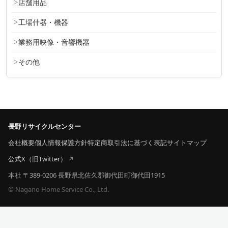
店舗用品
工場什器・機器
業務用映像・音響機器
その他
長野リサイクルセンター
会社概要
個人情報保護方針
特定商取引法に基づく表記
サイトマップ
公式X（旧Twitter）
本社 〒389-0206 長野県北佐久郡御代田町御代田1915
© Nagano Home Service Co., Ltd.