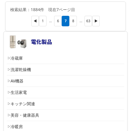
検索結果：1884件 現在7ページ目
7
◀
1
…
6
8
…
63
▶
冷蔵庫
洗濯乾燥機
AV機器
生活家電
キッチン関連
美容・健康器具
冷暖房