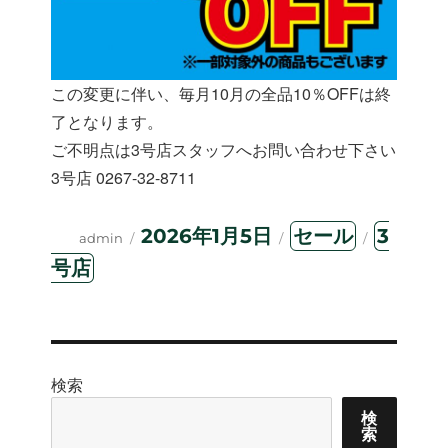
この変更に伴い、毎月10月の全品10％OFFは終
了となります。
ご不明点は3号店スタッフへお問い合わせ下さい
3号店 0267-32-8711
投
投
カ
タ
2026年1月5日
セール
3
admin
稿
稿
テ
グ
号店
者
日:
ゴ
リ
ー
検索
検
索