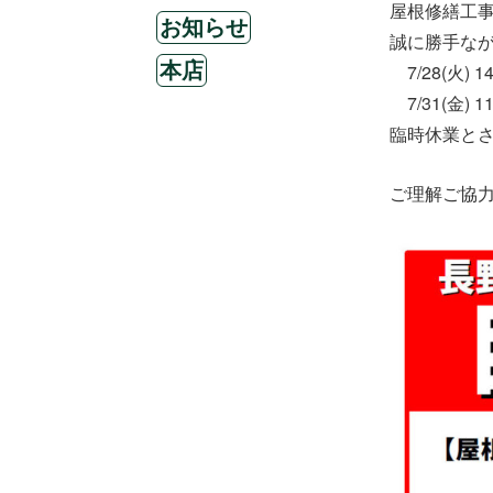
稿
屋根修繕工
カ
日:
お知らせ
誠に勝手な
テ
タ
ゴ
本店
7/28(火) 
グ
リ
7/31(金) 
ー
臨時休業と
ご理解ご協