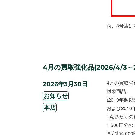
尚、3号店は7
4月の買取強化品(2026/4/3～20
4月の買取強
投
2026年3月30日
稿
対象商品
カ
日:
お知らせ
(2019年
テ
タ
ゴ
本店
および201
グ
リ
1点あたりの
ー
1,500円
査定額4,00