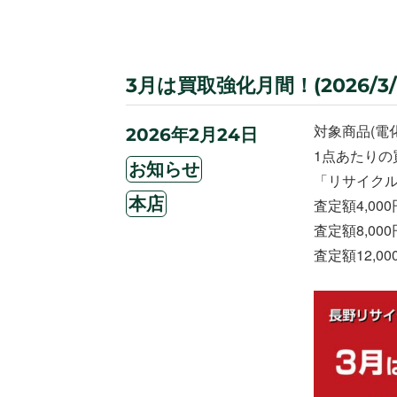
3月は買取強化月間！(2026/3/1～
対象商品(電
投
2026年2月24日
稿
1点あたりの
カ
日:
お知らせ
「リサイク
テ
タ
ゴ
本店
査定額4,00
グ
リ
査定額8,00
ー
査定額12,0