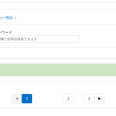
カー用品
＞
ーワード
◀
1
2
3
▶