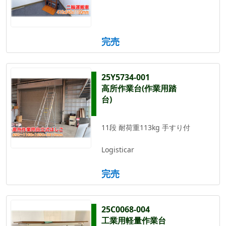
完売
25Y5734-001
高所作業台(作業用踏
台)
11段 耐荷重113kg 手すり付
Logisticar
完売
25C0068-004
工業用軽量作業台