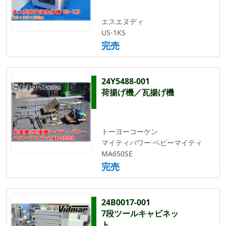
エスエヌディ
US-1KS
完売
24Y5488-001
荷揚げ機／瓦揚げ機
トーヨーコーケン
マイティパワー ベビーマイティ
MA650SE
完売
24B0017-001
7段ツールキャビネッ
ト