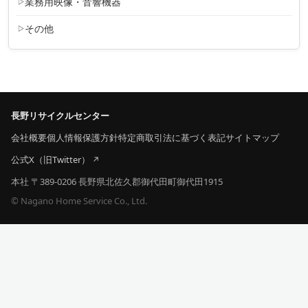
業務用映像・音響機器
その他
長野リサイクルセンター
会社概要
個人情報保護方針
特定商取引法に基づく表記
サイトマップ
公式X（旧Twitter）
本社 〒389-0206 長野県北佐久郡御代田町御代田1915
© Nagano Home Service Co., Ltd.