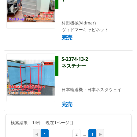
村田機械(Vidmar)
ヴィドマーキャビネット
完売
S-2374-13-2
ネステナー
日本輸送機・日本ネスタウェイ
完売
検索結果：14件 現在1ページ目
1
1
◀
2
…
▶