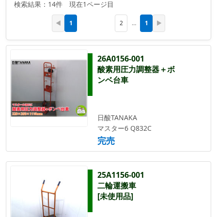
検索結果：14件 現在1ページ目
1
1
◀
2
…
▶
26A0156-001
酸素用圧力調整器＋ボ
ンベ台車
日酸TANAKA
マスター6 Q832C
完売
25A1156-001
二輪運搬車
[未使用品]