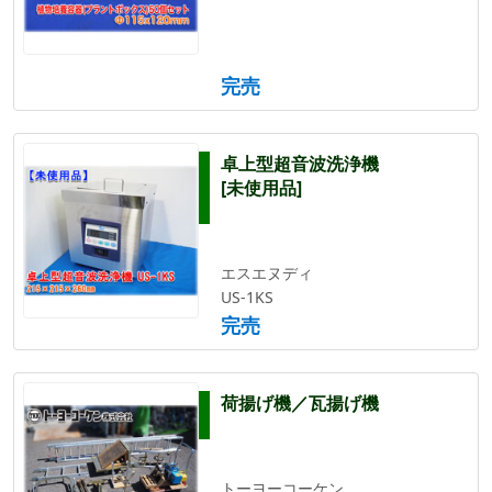
完売
卓上型超音波洗浄機
[未使用品]
エスエヌディ
US-1KS
完売
荷揚げ機／瓦揚げ機
トーヨーコーケン