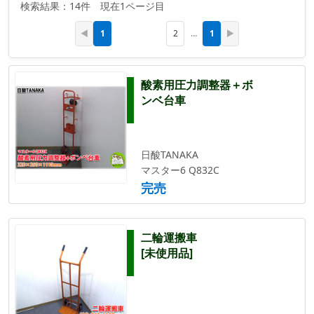
検索結果：14件 現在1ページ目
1
1
◀
2
…
▶
酸素用圧力調整器＋ボ
ンベ台車
日酸TANAKA
マスター6 Q832C
完売
二輪運搬車
[未使用品]